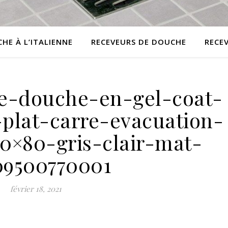
HE À L’ITALIENNE
RECEVEURS DE DOUCHE
RECE
e-douche-en-gel-coat-
plat-carre-evacuation-
80×80-gris-clair-mat-
09500770001
février 18, 2021