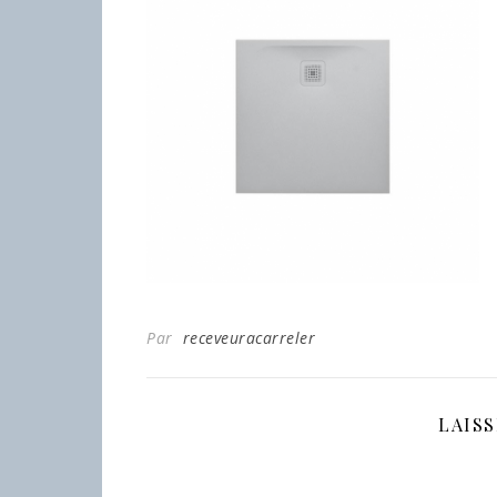
Par
receveuracarreler
LAIS